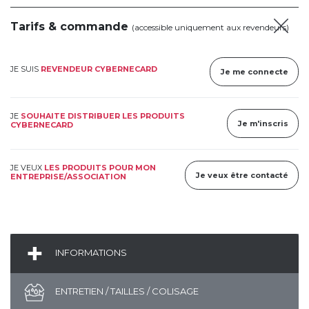
Tarifs & commande
(accessible uniquement aux revendeurs)
JE SUIS
REVENDEUR CYBERNECARD
Je me connecte
JE
SOUHAITE DISTRIBUER LES PRODUITS
Je m'inscris
CYBERNECARD
JE VEUX
LES PRODUITS POUR MON
Je veux être contacté
ENTREPRISE/ASSOCIATION
INFORMATIONS
ENTRETIEN / TAILLES / COLISAGE