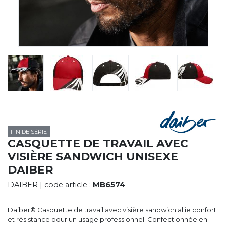
CYBERNECARD
LA SOCIÉTÉ
SERVICES
ROADSHOWS, FORUM DES EXPERTS
CATALOGUES & TARIFS
MARQUES & CERTIFICATS
TECHNIQUES MARQUAGE
BLOG
CONTACT
FIN DE SÉRIE
CASQUETTE DE TRAVAIL AVEC
VISIÈRE SANDWICH UNISEXE
DAIBER
DAIBER
| code article :
MB6574
Daiber® Casquette de travail avec visière sandwich allie confort
et résistance pour un usage professionnel. Confectionnée en