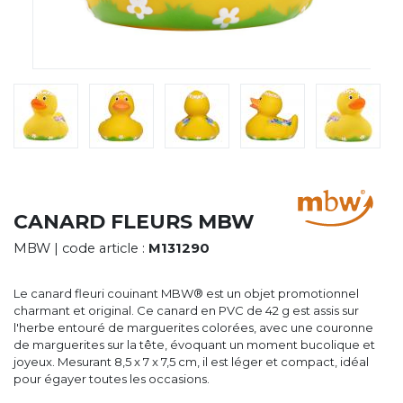
CYBERNECARD
LA SOCIÉTÉ
SERVICES
ROADSHOWS, FORUM DES EXPERTS
CATALOGUES & TARIFS
MARQUES & CERTIFICATS
TECHNIQUES MARQUAGE
BLOG
CONTACT
CANARD FLEURS MBW
MBW
| code article :
M131290
Le canard fleuri couinant MBW® est un objet promotionnel
charmant et original. Ce canard en PVC de 42 g est assis sur
l'herbe entouré de marguerites colorées, avec une couronne
de marguerites sur la tête, évoquant un moment bucolique et
joyeux. Mesurant 8,5 x 7 x 7,5 cm, il est léger et compact, idéal
pour égayer toutes les occasions.