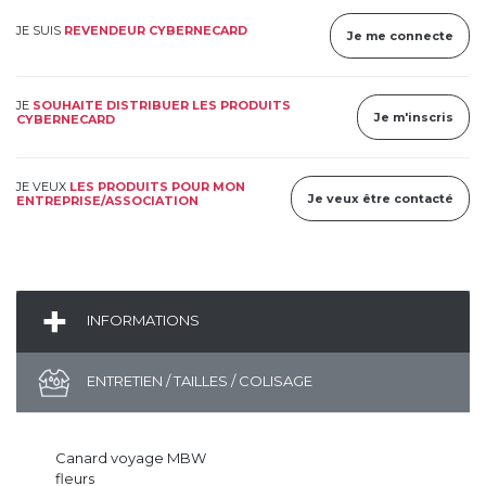
JE SUIS
REVENDEUR CYBERNECARD
Je me connecte
JE
SOUHAITE DISTRIBUER LES PRODUITS
Je m'inscris
CYBERNECARD
JE VEUX
LES PRODUITS POUR MON
Je veux être contacté
ENTREPRISE/ASSOCIATION
INFORMATIONS
ENTRETIEN / TAILLES / COLISAGE
Canard voyage MBW
fleurs