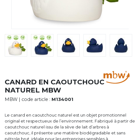
CYBERNECARD
LA SOCIÉTÉ
SERVICES
ROADSHOWS, FORUM DES EXPERTS
CATALOGUES & TARIFS
MARQUES & CERTIFICATS
TECHNIQUES MARQUAGE
BLOG
CONTACT
CANARD EN CAOUTCHOUC
NATUREL MBW
MBW
| code article :
M134001
Le canard en caoutchouc naturel est un objet promotionnel
original et respectueux de l’environnement. Fabriqué à partir de
caoutchouc naturel issu de la sève de lait d’arbres à
caoutchouc, il présente une matière biodégradable et sans
pétrole brut, idéale pour les entreprises sensibles à