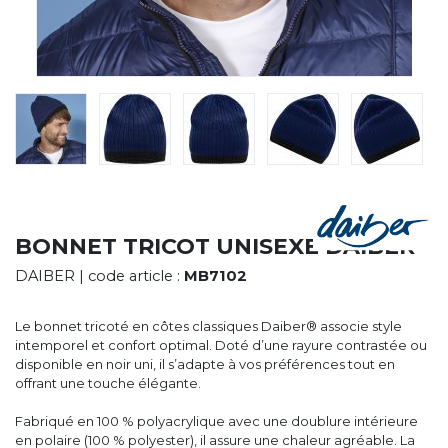
CYBERNECARD
LA SOCIÉTÉ
SERVICES
ROADSHOWS, FORUM DES EXPERTS
CATALOGUES & TARIFS
MARQUES & CERTIFICATS
TECHNIQUES MARQUAGE
BLOG
CONTACT
BONNET TRICOT UNISEXE DAIBER
DAIBER
| code article :
MB7102
Le bonnet tricoté en côtes classiques Daiber® associe style
intemporel et confort optimal. Doté d’une rayure contrastée ou
disponible en noir uni, il s’adapte à vos préférences tout en
offrant une touche élégante.
Fabriqué en 100 % polyacrylique avec une doublure intérieure
en polaire (100 % polyester), il assure une chaleur agréable. La