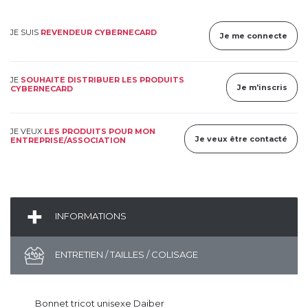
JE SUIS
REVENDEUR CYBERNECARD
Je me connecte
JE
SOUHAITE DISTRIBUER LES PRODUITS
Je m'inscris
CYBERNECARD
JE VEUX
LES PRODUITS POUR MON
Je veux être contacté
ENTREPRISE/ASSOCIATION
INFORMATIONS
ENTRETIEN / TAILLES / COLISAGE
Bonnet tricot unisexe Daiber