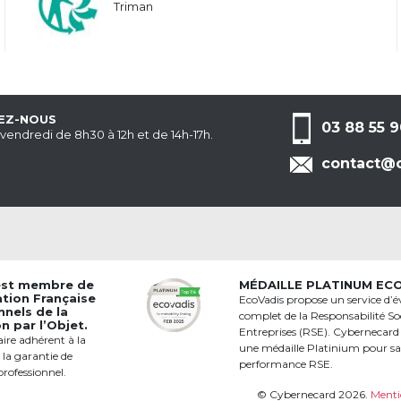
Triman
EZ-NOUS
03 88 55 9
 vendredi de 8h30 à 12h et de 14h-17h.
contact@c
est membre de
MÉDAILLE PLATINUM EC
ation Française
EcoVadis propose un service d’é
nnels de la
complet de la Responsabilité Soc
 par l’Objet.
Entreprises (RSE). Cybernecard
aire adhérent à la
une médaille Platinium pour s
 la garantie de
performance RSE.
professionnel.
© Cybernecard 2026.
Menti