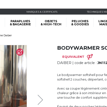
MARQUES & CERTIFICATS
TECHNIQUES M
PARAPLUIES
OBJETS
PELUCHES
LING
& BAGAGERIE
& HIGH-TECH
& GOODIES
MAI
me Daiber
BODYWARMER SO
EQUIVALENT
DAIBER
| code article :
JN11
Le bodywarmer softshell pour f
softshell 2 couches, déperlant, c
Avec sa coupe légèrement cintré
chaleur grâce à son intérieur e
une touche de confort suppléme
Équipé de deux poches latérales 