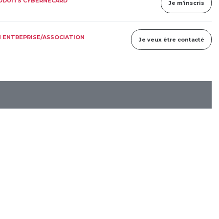
RODUITS CYBERNECARD
Je m'inscris
 ENTREPRISE/ASSOCIATION
Je veux être contacté