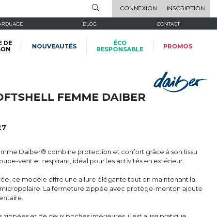
CONNEXION
INSCRIPTION
ARQUAGE
BLOG
CONTACT
E DE
ÉCO
NOUVEAUTÉS
PROMOS
SON
RESPONSABLE
FTSHELL FEMME DAIBER
27
emme Daiber® combine protection et confort grâce à son tissu
oupe-vent et respirant, idéal pour les activités en extérieur.
e, ce modèle offre une allure élégante tout en maintenant la
n micropolaire. La fermeture zippée avec protège-menton ajoute
ntaire.
zippées et de deux poches intérieures, il est aussi pratique