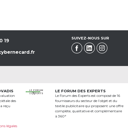
SUIVEZ-NOUS SUR
0 19
ybernecard.fr
OVADIS
LE FORUM DES EXPERTS
valuation
Le Forum des Experts est composé de 16
iétale des
fournisseurs du secteur de l’objet et du
 a reçu
textile publicitaire qui proposent une offre
a
complète, qualitative et complémentaire
à 360°
ons légales