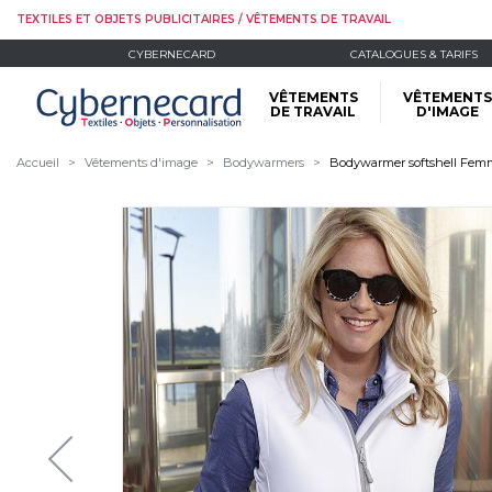
TEXTILES ET OBJETS PUBLICITAIRES / VÊTEMENTS DE TRAVAIL
CYBERNECARD
CATALOGUES & TARIFS
VÊTEMENTS
VÊTEMENTS
DE TRAVAIL
D'IMAGE
Accueil
Vêtements d'image
Bodywarmers
Bodywarmer softshell Fem