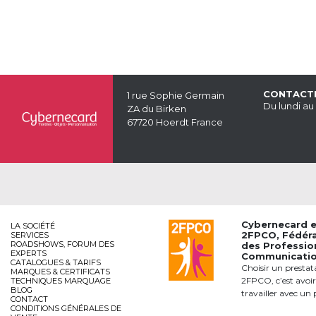
CONTACT
1 rue Sophie Germain
Du lundi au
ZA du Birken
67720 Hoerdt France
Cybernecard 
LA SOCIÉTÉ
2FPCO
, Fédér
SERVICES
ROADSHOWS, FORUM DES
des Professio
EXPERTS
Communication
CATALOGUES & TARIFS
Choisir un prestat
MARQUES & CERTIFICATS
2FPCO, c’est avoir
TECHNIQUES MARQUAGE
BLOG
travailler avec un 
CONTACT
CONDITIONS GÉNÉRALES DE