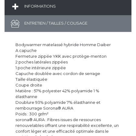
INFORMATIONS
ENTRETIEN / TAILLES / COLISAGE
Bodywarmer matelassé hybride Homme Daiber
A capuche
Fermeture zippée YKK avec protège-menton
2 poches latérales zippées
1 poche intérieure zippée
Capuche doublée avec cordon de serrage
Taille élastiquée
Coupe droite
Matière : 57% polyester 42% polyamide 1 %
élasthanne
Doublure 93% polyamide 7% élasthanne et
rembourrage Sorona® AURA
Poids : 300 gr/m²
sorona® AURA : Fibres issues de ressources
renouvelables offrant une respirabilité excellente, un
confort léger et une efficacité optimale dans le