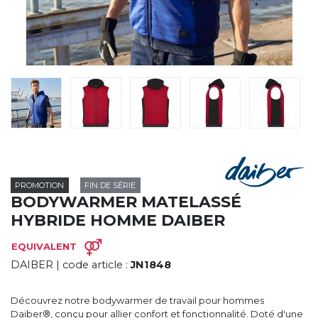
CYBERNECARD
LA SOCIÉTÉ
SERVICES
ROADSHOWS, FORUM DES EXPERTS
CATALOGUES & TARIFS
MARQUES & CERTIFICATS
TECHNIQUES MARQUAGE
BLOG
CONTACT
PROMOTION
FIN DE SÉRIE
BODYWARMER MATELASSÉ
HYBRIDE HOMME DAIBER
EQUIVALENT
DAIBER
| code article :
JN1848
Découvrez notre bodywarmer de travail pour hommes
Daiber®, conçu pour allier confort et fonctionnalité. Doté d'une