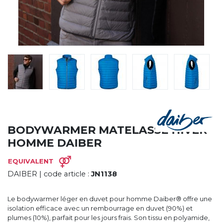
CYBERNECARD
LA SOCIÉTÉ
SERVICES
ROADSHOWS, FORUM DES EXPERTS
CATALOGUES & TARIFS
MARQUES & CERTIFICATS
TECHNIQUES MARQUAGE
BLOG
CONTACT
BODYWARMER MATELASSÉ HIVER
HOMME DAIBER
EQUIVALENT
DAIBER
| code article :
JN1138
Le bodywarmer léger en duvet pour homme Daiber® offre une
isolation efficace avec un rembourrage en duvet (90%) et
plumes (10%), parfait pour les jours frais. Son tissu en polyamide,