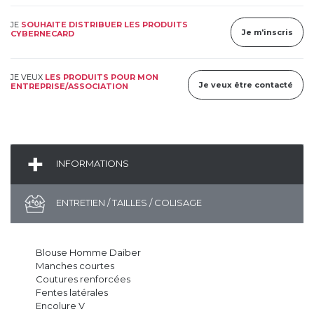
JE
SOUHAITE DISTRIBUER LES PRODUITS
Je m'inscris
CYBERNECARD
JE VEUX
LES PRODUITS POUR MON
Je veux être contacté
ENTREPRISE/ASSOCIATION
INFORMATIONS
ENTRETIEN / TAILLES / COLISAGE
Blouse Homme Daiber
Manches courtes
Coutures renforcées
Fentes latérales
Encolure V