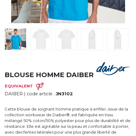
CYBERNECARD
LA SOCIÉTÉ
SERVICES
ROADSHOWS, FORUM DES EXPERTS
CATALOGUES & TARIFS
MARQUES & CERTIFICATS
TECHNIQUES MARQUAGE
BLOG
CONTACT
BLOUSE HOMME DAIBER
EQUIVALENT
DAIBER
| code article :
JN3102
Cette blouse de soignant homme pratique à enfiler, issue de la
collection workwear de Daiber®, est fabriquée en tissu
mélangé 50% coton/50% polyester pour plus de durabilité et de
résistance. Elle est agréable sur la peau et confortable à porter,
avec des fentes latérales pour une plus grande liberté de