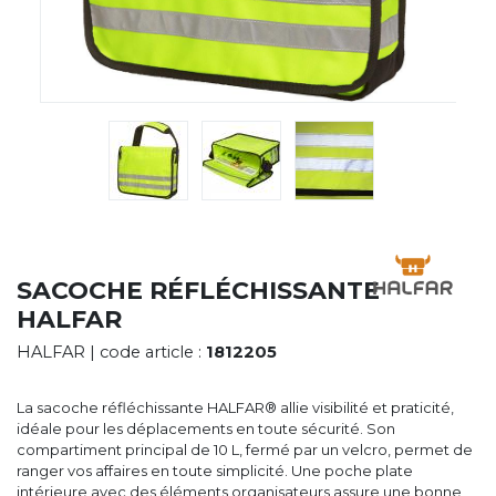
CYBERNECARD
LA SOCIÉTÉ
SERVICES
ROADSHOWS, FORUM DES EXPERTS
CATALOGUES & TARIFS
MARQUES & CERTIFICATS
TECHNIQUES MARQUAGE
BLOG
CONTACT
SACOCHE RÉFLÉCHISSANTE
HALFAR
HALFAR
| code article :
1812205
La sacoche réfléchissante HALFAR® allie visibilité et praticité,
idéale pour les déplacements en toute sécurité. Son
compartiment principal de 10 L, fermé par un velcro, permet de
ranger vos affaires en toute simplicité. Une poche plate
intérieure avec des éléments organisateurs assure une bonne