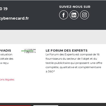
SUIVEZ-NOUS SUR
0 19
ybernecard.fr
OVADIS
LE FORUM DES EXPERTS
valuation
Le Forum des Experts est composé de 16
iétale des
fournisseurs du secteur de l’objet et du
 a reçu
textile publicitaire qui proposent une offre
a
complète, qualitative et complémentaire
à 360°
ons légales