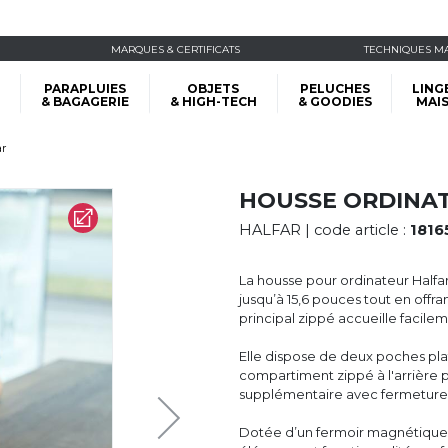
MARQUES & CERTIFICATS
TECHNIQUES M
PARAPLUIES
OBJETS
PELUCHES
LING
& BAGAGERIE
& HIGH-TECH
& GOODIES
MAI
ar
HOUSSE ORDINAT
HALFAR
| code article :
1816
La housse pour ordinateur Halfa
jusqu’à 15,6 pouces tout en off
principal zippé accueille facil
Elle dispose de deux poches plat
compartiment zippé à l'arrière p
supplémentaire avec fermeture é
Dotée d’un fermoir magnétique e