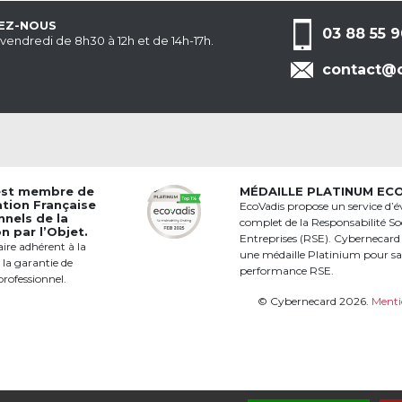
EZ-NOUS
03 88 55 9
 vendredi de 8h30 à 12h et de 14h-17h.
contact@c
est membre de
MÉDAILLE PLATINUM EC
ation Française
EcoVadis propose un service d’é
nnels de la
complet de la Responsabilité Soc
 par l’Objet.
Entreprises (RSE). Cybernecard
aire adhérent à la
une médaille Platinium pour s
 la garantie de
performance RSE.
professionnel.
© Cybernecard 2026.
Menti