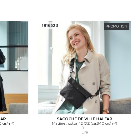
1816523
PROMOTION
FAR
SACOCHE DE VILLE HALFAR
0 gr/m²)
Matière : coton 12 OZ (ca.340 gr/m²)
1 L
Life