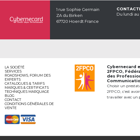
CONTACT
1 rue Sophie Germain
Du lundi au
ZA du Birken
67720 Hoerdt France
Cybernecard 
LA SOCIÉTÉ
2FPCO
, Fédér
SERVICES
ROADSHOWS, FORUM DES
des Professio
EXPERTS
Communication
CATALOGUES & TARIFS
Choisir un prestat
MARQUES & CERTIFICATS
2FPCO, c’est avoir
TECHNIQUES MARQUAGE
BLOG
travailler avec un 
CONTACT
CONDITIONS GÉNÉRALES DE
VENTE