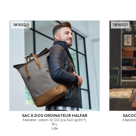
1816520
1816521
SAC À DOS ORDINATEUR HALFAR
SACOC
Matière : coton 12 OZ (ca.340 gr/m²)
Matière
15 L
Life