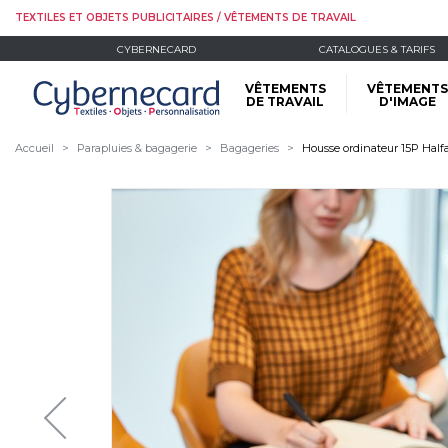
TEXTILES ET OBJETS PUBLICITAIRES / VÊTEMENTS DE TRAVAIL
CYBERNECARD
CATALOGUES & TARIFS
VÊTEMENTS
VÊTEMENTS
DE TRAVAIL
D'IMAGE
Accueil
Parapluies & bagagerie
Bagageries
Housse ordinateur 15P Half