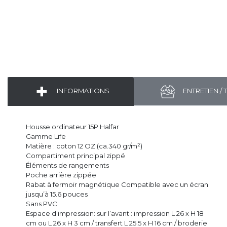
INFORMATIONS
ENTRETIEN / 
Housse ordinateur 15P Halfar
Gamme Life
Matière : coton 12 OZ (ca.340 gr/m²)
Compartiment principal zippé
Éléments de rangements
Poche arrière zippée
Rabat à fermoir magnétique Compatible avec un écran
jusqu’à 15.6 pouces
Sans PVC
Espace d'impression: sur l’avant : impression L 26 x H 18
cm ou L 26 x H 3 cm / transfert L 25.5 x H 16 cm / broderie