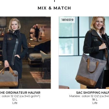
MIX & MATCH
1816519
HE ORDINATEUR HALFAR
SAC SHOPPING HAL
 : coton 12 OZ (ca.340 gr/m²)
Matière : coton 12 OZ (ca.34
12 L
18 L
Life
Life