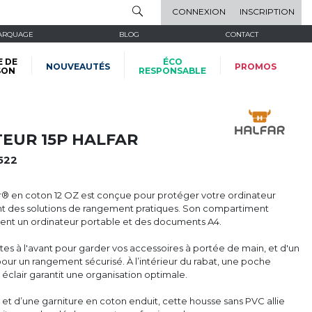
CONNEXION
INSCRIPTION
ARQUAGE
BLOG
CONTACT
E DE
ÉCO
NOUVEAUTÉS
PROMOS
SON
RESPONSABLE
EUR 15P HALFAR
522
r® en coton 12 OZ est conçue pour protéger votre ordinateur
rant des solutions de rangement pratiques. Son compartiment
ement un ordinateur portable et des documents A4.
es à l'avant pour garder vos accessoires à portée de main, et d'un
our un rangement sécurisé. À l’intérieur du rabat, une poche
clair garantit une organisation optimale.
t d’une garniture en coton enduit, cette housse sans PVC allie