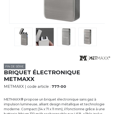
CYBERNECARD
LA SOCIÉTÉ
SERVICES
ROADSHOWS, FORUM DES EXPERTS
CATALOGUES & TARIFS
MARQUES & CERTIFICATS
TECHNIQUES MARQUAGE
BLOG
CONTACT
FIN DE SÉRIE
BRIQUET ÉLECTRONIQUE
METMAXX
METMAXX
| code article :
777-00
METMAXX® propose un briquet électronique sans gaz à
impulsion lumineuse, alliant design métallique et technologie
moderne. Compact (34 x 71 x 11 mm), il fonctionne grâce à une
batterie lithium 170 mAh rechargeable par USB, câble inclus.