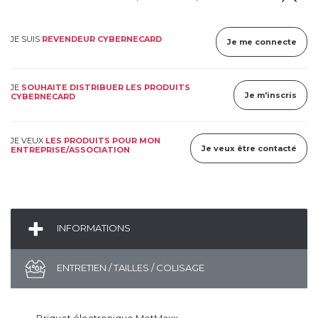
JE SUIS
REVENDEUR CYBERNECARD
Je me connecte
JE
SOUHAITE DISTRIBUER LES PRODUITS
Je m'inscris
CYBERNECARD
JE VEUX
LES PRODUITS POUR MON
Je veux être contacté
ENTREPRISE/ASSOCIATION
INFORMATIONS
ENTRETIEN / TAILLES / COLISAGE