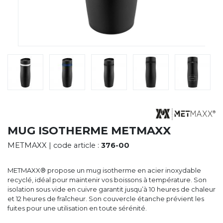
CYBERNECARD
LA SOCIÉTÉ
SERVICES
ROADSHOWS, FORUM DES EXPERTS
CATALOGUES & TARIFS
MARQUES & CERTIFICATS
TECHNIQUES MARQUAGE
BLOG
CONTACT
MUG ISOTHERME METMAXX
METMAXX
| code article :
376-00
METMAXX® propose un mug isotherme en acier inoxydable
recyclé, idéal pour maintenir vos boissons à température. Son
isolation sous vide en cuivre garantit jusqu’à 10 heures de chaleur
et 12 heures de fraîcheur. Son couvercle étanche prévient les
fuites pour une utilisation en toute sérénité.