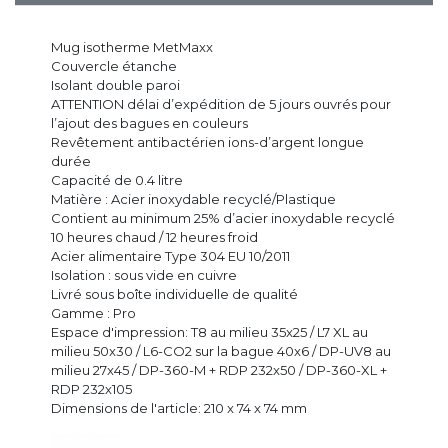
Mug isotherme MetMaxx
Couvercle étanche
Isolant double paroi
ATTENTION délai d’expédition de 5 jours ouvrés pour
l’ajout des bagues en couleurs
Revêtement antibactérien ions-d’argent longue
durée
Capacité de 0.4 litre
Matière : Acier inoxydable recyclé/Plastique
Contient au minimum 25% d’acier inoxydable recyclé
10 heures chaud / 12 heures froid
Acier alimentaire Type 304 EU 10/2011
Isolation : sous vide en cuivre
Livré sous boîte individuelle de qualité
Gamme : Pro
Espace d'impression: T8 au milieu 35x25 / L7 XL au
milieu 50x30 / L6-CO2 sur la bague 40x6 / DP-UV8 au
milieu 27x45 / DP-360-M + RDP 232x50 / DP-360-XL +
RDP 232x105
Dimensions de l'article: 210 x 74 x 74 mm