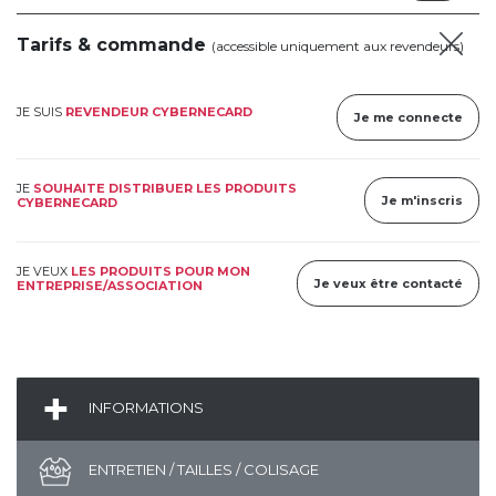
Tarifs & commande
(accessible uniquement aux revendeurs)
JE SUIS
REVENDEUR CYBERNECARD
Je me connecte
JE
SOUHAITE DISTRIBUER LES PRODUITS
Je m'inscris
CYBERNECARD
JE VEUX
LES PRODUITS POUR MON
Je veux être contacté
ENTREPRISE/ASSOCIATION
INFORMATIONS
ENTRETIEN / TAILLES / COLISAGE