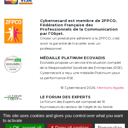
Cybernecard est membre de
2FPCO
,
Fédération Française des
Professionnels de la Communication
par l’Objet.
Choisir un prestataire adhérent à la 2FPCO, c’est
avoir la garantie de travailler avec un
professionnel.
MÉDAILLE PLATINUM ECOVADIS
EcoVadis propose un service d’évaluation complet
de la Responsabilité Sociétale des Entreprises (RSE).
Cybernecard a reçu une médaille Platinium pour
sa performance RSE.
© Cybernecard 2026.
Mentions légales
LE FORUM DES EXPERTS
Le Forum des Experts est composé de 16
fournisseurs du secteur de l’objet et du textile
publicitaire qui proposent une offre complète,
This site uses cookies and gives you control over what you want
qualitative et complémentaire à 360°
to activate
OK, accept all
Deny all cookies
Personalize