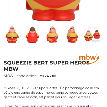
CYBERNECARD
LA SOCIÉTÉ
SERVICES
ROADSHOWS, FORUM DES EXPERTS
CATALOGUES & TARIFS
MARQUES & CERTIFICATS
TECHNIQUES MARQUAGE
BLOG
CONTACT
SQUEEZIE BERT SUPER HÉROS
MBW
MBW
| code article :
M124285
MBW® SQUEEZIES® Super Bert® – Ce personnage de 10 cm,
vêtu d'une tenue de super-héros jaune et rouge avec bottes,
gants et cape assortis, est parfait pour soulager le stress.
Super Bert, avec son visage jovial, ses cheveux bruns et son