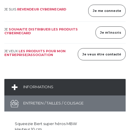
JE SUIS
REVENDEUR CYBERNECARD
Je me connecte
JE
SOUHAITE DISTRIBUER LES PRODUITS
Je m'inscris
CYBERNECARD
JE VEUX
LES PRODUITS POUR MON
Je veux être contacté
ENTREPRISE/ASSOCIATION
INFORMATIONS
ENTRETIEN / TAILLES / COLISAGE
Squeezie Bert super héros MBW
Hauteur 10 cm