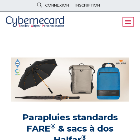
CONNEXION
INSCRIPTION
VÊTEMENTS
DE TRAVAIL
VÊTEMENTS
D'IMAGE
PARAPLUIES
& BAGAGERIE
OBJETS
& HIGH-TECH
PELUCHES
& GOODIES
LINGE DE
MAISON
NOUVEAUTÉS
ÉCO
RESPONSABLE
Parapluies standards
®
FARE
& sacs à dos
PROMOS
®
Halfar