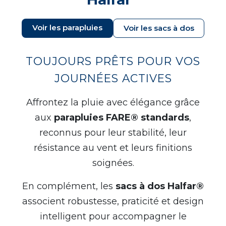
CYBERNECARD
LA SOCIÉTÉ
Voir les parapluies
SERVICES
Voir les sacs à dos
ROADSHOWS, FORUM DES EXPERTS
CATALOGUES & TARIFS
TOUJOURS PRÊTS POUR VOS
MARQUES & CERTIFICATS
JOURNÉES ACTIVES
TECHNIQUES MARQUAGE
BLOG
Affrontez la pluie avec élégance grâce
CONTACT
aux
parapluies FARE® standards
,
reconnus pour leur stabilité, leur
résistance au vent et leurs finitions
soignées.
En complément, les
sacs à dos Halfar®
associent robustesse, praticité et design
intelligent pour accompagner le