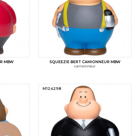
ER MBW
SQUEEZIE BERT CAMIONNEUR MBW
camionneur
M124298