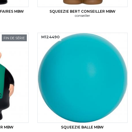
FFAIRES MBW
SQUEEZIE BERT CONSEILLER MBW
conseiller
M124490
FIN DE SÉRIE
UR MBW
SQUEEZIE BALLE MBW