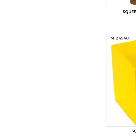
SQUEE
M124540
S