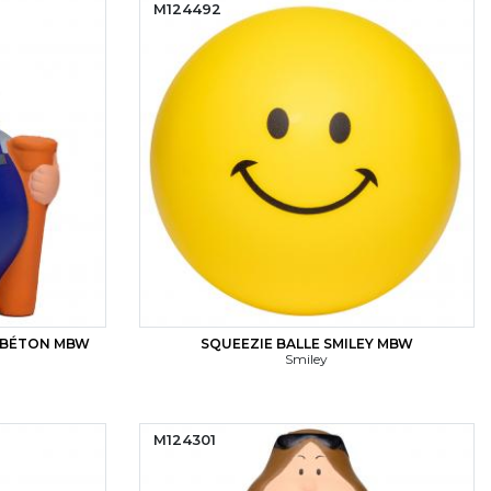
M124492
U BÉTON MBW
SQUEEZIE BALLE SMILEY MBW
Smiley
M124301