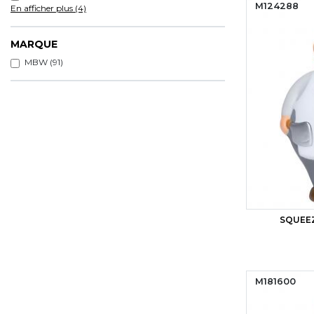
M124288
En afficher plus (4)
MARQUE
MBW (91)
SQUEE
M181600