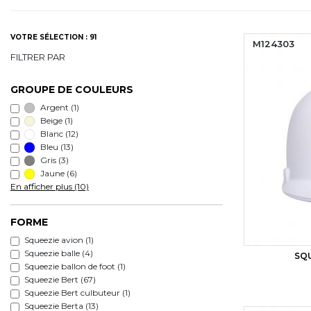
VOTRE SÉLECTION : 91
M124303
FILTRER PAR
GROUPE DE COULEURS
Argent
(1)
Beige
(1)
Blanc
(12)
Bleu
(13)
Gris
(3)
Jaune
(6)
En afficher plus (10)
FORME
Squeezie avion (1)
Squeezie balle (4)
SQ
Squeezie ballon de foot (1)
Squeezie Bert (67)
Squeezie Bert culbuteur (1)
Squeezie Berta (13)