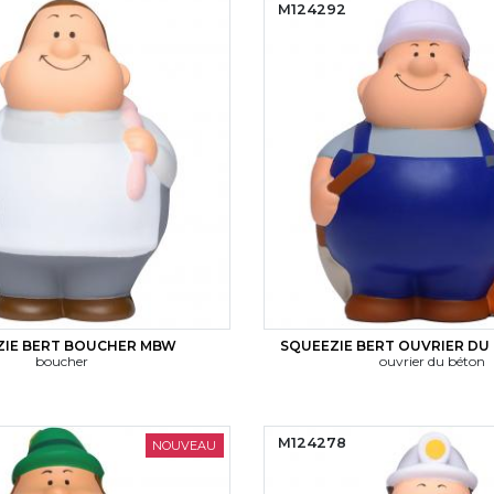
M124292
ZIE BERT BOUCHER MBW
SQUEEZIE BERT OUVRIER D
boucher
ouvrier du béton
M124278
NOUVEAU