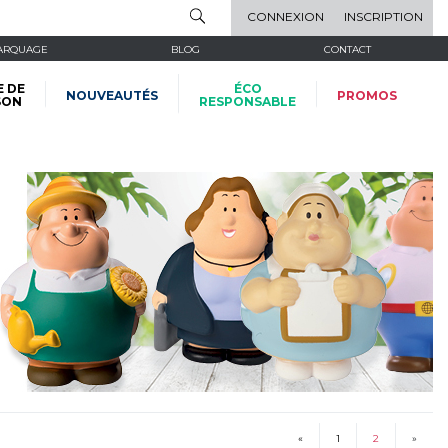
CONNEXION
INSCRIPTION
ARQUAGE
BLOG
CONTACT
E DE
ÉCO
NOUVEAUTÉS
PROMOS
SON
RESPONSABLE
«
1
2
»