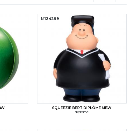
(current)
M124299
MBW
SQUEEZIE BERT DIPLÔMÉ MBW
diplômé