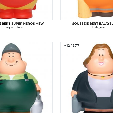
E BERT SUPER HÉROS MBW
SQUEEZIE BERT BALAY
super héros
balayeur
M124277