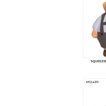
SQUEEZI
M124311