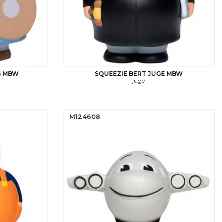
G MBW
SQUEEZIE BERT JUGE MBW
juge
M124608