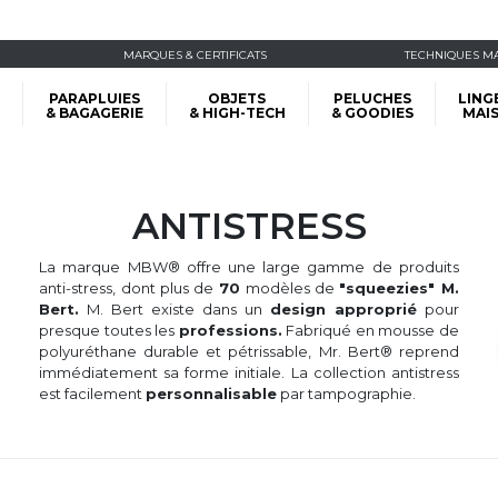
MARQUES & CERTIFICATS
TECHNIQUES M
PARAPLUIES
OBJETS
PELUCHES
LING
& BAGAGERIE
& HIGH-TECH
& GOODIES
MAI
ANTISTRESS
La marque MBW® offre une large gamme de produits
anti-stress, dont plus de
70
modèles de
"squeezies" M.
Bert.
M. Bert existe dans un
design approprié
pour
presque toutes les
professions.
Fabriqué en mousse de
polyuréthane durable et pétrissable, Mr. Bert® reprend
immédiatement sa forme initiale. La collection antistress
est facilement
personnalisable
par tampographie.