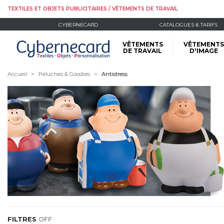
TEXTILES ET OBJETS PUBLICITAIRES / VÊTEMENTS DE TRAVAIL
CYBERNECARD
CATALOGUES & TARIFS
VÊTEMENTS
VÊTEMENTS
DE TRAVAIL
D'IMAGE
Accueil
Peluches & Goodies
Antistress
FILTRES