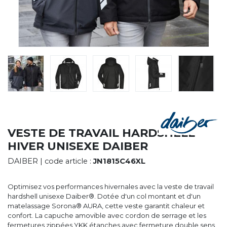
CYBERNECARD
LA SOCIÉTÉ
SERVICES
ROADSHOWS, FORUM DES EXPERTS
CATALOGUES & TARIFS
MARQUES & CERTIFICATS
TECHNIQUES MARQUAGE
BLOG
CONTACT
VESTE DE TRAVAIL HARDSHELL
HIVER UNISEXE DAIBER
DAIBER
| code article :
JN1815C46XL
Optimisez vos performances hivernales avec la veste de travail
hardshell unisexe Daiber®. Dotée d'un col montant et d'un
matelassage Sorona® AURA, cette veste garantit chaleur et
confort. La capuche amovible avec cordon de serrage et les
fermetures zippées YKK étanches avec fermeture double sens,