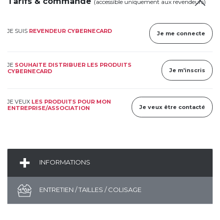
Tarifs & commande
(accessible uniquement aux revendeurs)
JE SUIS
REVENDEUR CYBERNECARD
Je me connecte
JE
SOUHAITE DISTRIBUER LES PRODUITS
Je m'inscris
CYBERNECARD
JE VEUX
LES PRODUITS POUR MON
Je veux être contacté
ENTREPRISE/ASSOCIATION
INFORMATIONS
ENTRETIEN / TAILLES / COLISAGE