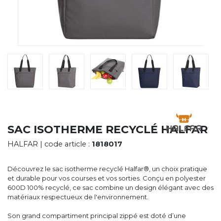
CYBERNECARD
LA SOCIÉTÉ
SERVICES
ROADSHOWS, FORUM DES EXPERTS
CATALOGUES & TARIFS
MARQUES & CERTIFICATS
TECHNIQUES MARQUAGE
BLOG
CONTACT
SAC ISOTHERME RECYCLÉ HALFAR
HALFAR
| code article :
1818017
Découvrez le sac isotherme recyclé Halfar®, un choix pratique
et durable pour vos courses et vos sorties. Conçu en polyester
600D 100% recyclé, ce sac combine un design élégant avec des
matériaux respectueux de l'environnement.
Son grand compartiment principal zippé est doté d’une