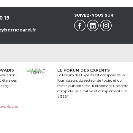
SUIVEZ-NOUS SUR
0 19
ybernecard.fr
OVADIS
LE FORUM DES EXPERTS
valuation
Le Forum des Experts est composé de 16
iétale des
fournisseurs du secteur de l’objet et du
 a reçu
textile publicitaire qui proposent une offre
a
complète, qualitative et complémentaire
à 360°
ons légales