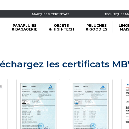
MARQUES & CERTIFICATS
TECHNIQUES M
PARAPLUIES
OBJETS
PELUCHES
LING
& BAGAGERIE
& HIGH-TECH
& GOODIES
MAI
léchargez les certificats M