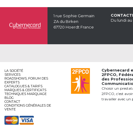
CONTACT
1 rue Sophie Germain
Du lundi au
ZA du Birken
67720 Hoerdt France
Cybernecard 
LA SOCIÉTÉ
2FPCO
, Fédér
SERVICES
ROADSHOWS, FORUM DES
des Professio
EXPERTS
Communication
CATALOGUES & TARIFS
Choisir un prestat
MARQUES & CERTIFICATS
2FPCO, c’est avoir
TECHNIQUES MARQUAGE
BLOG
travailler avec un 
CONTACT
CONDITIONS GÉNÉRALES DE
VENTE