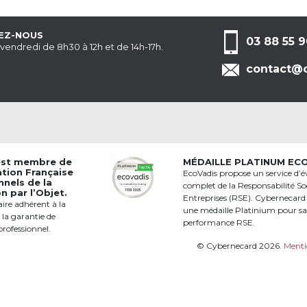
EZ-NOUS
03 88 55 9
 vendredi de 8h30 à 12h et de 14h-17h.
contact@c
est membre de
MÉDAILLE PLATINUM EC
ation Française
EcoVadis propose un service d’é
nnels de la
complet de la Responsabilité Soc
 par l’Objet.
Entreprises (RSE). Cybernecard
aire adhérent à la
une médaille Platinium pour s
 la garantie de
performance RSE.
professionnel.
© Cybernecard 2026.
Menti