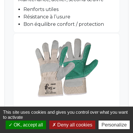
Renforts utiles
Résistance à l’usure
Bon équilibre confort / protection
Travaux intensifs
This site uses cookies and gives you control over what you want
to activate
BTP, manutention lourde, industrie
OK, accept all
Deny all cookies
Personalize
Protection renforcée