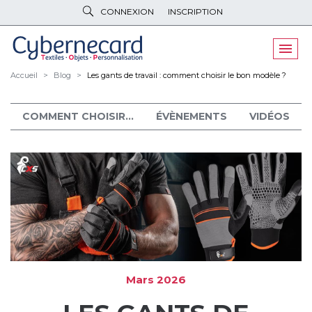
CONNEXION
INSCRIPTION
VÊTEMENTS
DE TRAVAIL
VÊTEMENTS
D'IMAGE
Accueil
Blog
Les gants de travail : comment choisir le bon modèle ?
PARAPLUIES
& BAGAGERIE
COMMENT CHOISIR...
ÉVÈNEMENTS
VIDÉOS
OBJETS
& HIGH-TECH
PELUCHES
& GOODIES
LINGE DE
MAISON
NOUVEAUTÉS
ÉCO
RESPONSABLE
Mars 2026
PROMOS