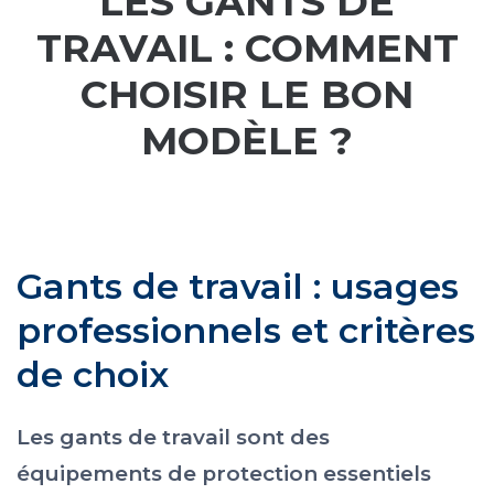
LES GANTS DE
CYBERNECARD
LA SOCIÉTÉ
TRAVAIL : COMMENT
SERVICES
CHOISIR LE BON
ROADSHOWS, FORUM DES EXPERTS
CATALOGUES & TARIFS
MODÈLE ?
MARQUES & CERTIFICATS
TECHNIQUES MARQUAGE
BLOG
CONTACT
Gants de travail : usages
professionnels et critères
de choix
Les gants de travail sont des
équipements de protection essentiels