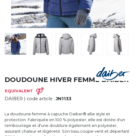
CYBERNECARD
LA SOCIÉTÉ
SERVICES
ROADSHOWS, FORUM DES EXPERTS
CATALOGUES & TARIFS
MARQUES & CERTIFICATS
TECHNIQUES MARQUAGE
BLOG
CONTACT
DOUDOUNE HIVER FEMME DAIBER
EQUIVALENT
DAIBER
| code article :
JN1133
La doudoune femme à capuche Daiber® allie style et
protection. Fabriquée en 100 % polyester, elle est dotée d'un
rembourrage et d'une doublure également en polyester,
assurant chaleur et légèreté. Son tissu coupe-vent et déperlant