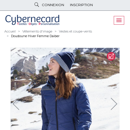
CONNEXION
INSCRIPTION
VÊTEMENTS
DE TRAVAIL
VÊTEMENTS
D'IMAGE
Accueil
Vêtements d'image
Vestes et coupe-vents
Doudoune Hiver Femme Daiber
PARAPLUIES
& BAGAGERIE
OBJETS
& HIGH-TECH
PELUCHES
& GOODIES
LINGE DE
MAISON
NOUVEAUTÉS
ÉCO
RESPONSABLE
PROMOS