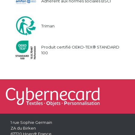
Adhérent aux normes sociales BSCI
Triman
Produit certifié OEKO-TEX® STANDARD
100
1 rue Sophie Germain
ZA du Birken
67720 Hoerdt France