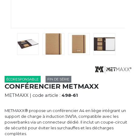
CYBERNECARD
LA SOCIÉTÉ
SERVICES
ROADSHOWS, FORUM DES EXPERTS
CATALOGUES & TARIFS
MARQUES & CERTIFICATS
TECHNIQUES MARQUAGE
BLOG
CONTACT
ÉCORESPONSABLE
FIN DE SÉRIE
CONFÉRENCIER METMAXX
METMAXX
| code article :
498-61
METMAXX® propose un conférencier A4 en liège intégrant un
support de charge à induction 5W/1A, compatible avec les
powerbanks via un connecteur dédié. Il inclut un coupe-circuit
de sécurité pour éviter les surchauffes et les décharges
complètes.