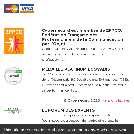
Cybernecard est membre de
2FPCO
,
Fédération Française des
Professionnels de la Communication
par l’Objet.
Choisir un prestataire adhérent à la 2FPCO, c’est
avoir la garantie de travailler avec un
professionnel.
MÉDAILLE PLATINUM ECOVADIS
EcoVadis propose un service d’évaluation complet
de la Responsabilité Sociétale des Entreprises (RSE).
Cybernecard a reçu une médaille Platinium pour
sa performance RSE.
© Cybernecard 2026.
Mentions légales
LE FORUM DES EXPERTS
Le Forum des Experts est composé de 16
fournisseurs du secteur de l’objet et du textile
publicitaire qui proposent une offre complète,
This site uses cookies and gives you control over what you want
qualitative et complémentaire à 360°