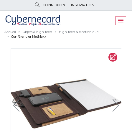
CONNEXION
INSCRIPTION
VÊTEMENTS
DE TRAVAIL
VÊTEMENTS
D'IMAGE
Accueil
Objets & high-tech
High-tech & électronique
Conférencier MetMaxx
PARAPLUIES
& BAGAGERIE
OBJETS
& HIGH-TECH
PELUCHES
& GOODIES
LINGE DE
MAISON
NOUVEAUTÉS
ÉCO
RESPONSABLE
PROMOS