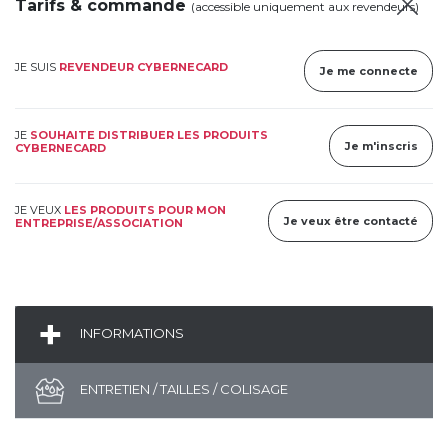
Tarifs & commande
(accessible uniquement aux revendeurs)
JE SUIS
REVENDEUR CYBERNECARD
Je me connecte
JE
SOUHAITE DISTRIBUER LES PRODUITS
Je m'inscris
CYBERNECARD
JE VEUX
LES PRODUITS POUR MON
Je veux être contacté
ENTREPRISE/ASSOCIATION
INFORMATIONS
ENTRETIEN / TAILLES / COLISAGE