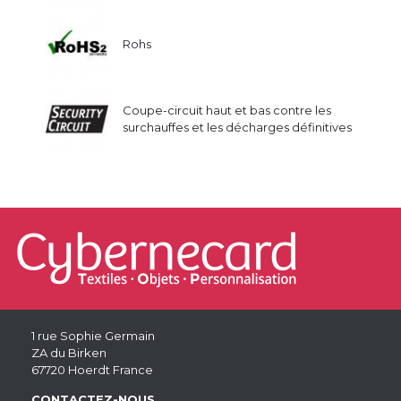
Rohs
Coupe-circuit haut et bas contre les
surchauffes et les décharges définitives
1 rue Sophie Germain
ZA du Birken
67720 Hoerdt France
CONTACTEZ-NOUS