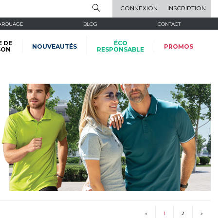
CONNEXION
INSCRIPTION
ARQUAGE
BLOG
CONTACT
E DE
ÉCO
NOUVEAUTÉS
PROMOS
SON
RESPONSABLE
«
1
2
»