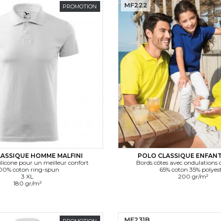
MF222
PROMOTION
ASSIQUE HOMME MALFINI
POLO CLASSIQUE ENFANT
ilicone pour un meilleur confort
Bords côtes avec ondulations 
00% coton ring-spun
65% coton 35% polyes
3 XL
200 gr/m²
180 gr/m²
MF231B
PROMOTION