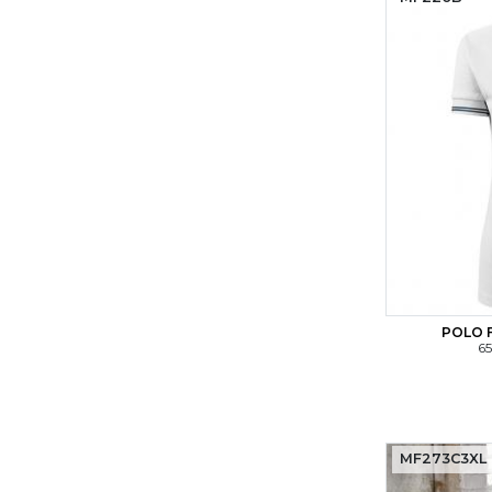
POLO 
65
MF273C3XL