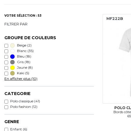
VOTRE SÉLECTION : 53
MF222B
FILTRER PAR
GROUPE DE COULEURS
Beige
(2)
Blanc
(35)
Bleu
(18)
Gris
(18)
Jaune
(8)
Kaki
(5)
En afficher plus (10)
CATEGORIE
Polo classique (41)
Polo fashion (12)
POLO CL
Bords côte
65
GENRE
Enfant (6)