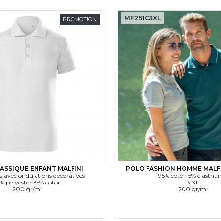
MF251C3XL
PROMOTION
ASSIQUE ENFANT MALFINI
POLO FASHION HOMME MALF
s avec ondulations décoratives
95% coton 5% élastha
% polyester 35% coton
3 XL
200 gr/m²
200 gr/m²