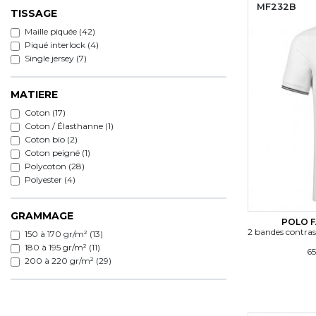
MF232B
TISSAGE
Maille piquée (42)
Piqué interlock (4)
Single jersey (7)
MATIERE
Coton (17)
Coton / Élasthanne (1)
Coton bio (2)
Coton peigné (1)
Polycoton (28)
Polyester (4)
GRAMMAGE
POLO F
2 bandes contras
150 à 170 gr/m² (13)
180 à 195 gr/m² (11)
65
200 à 220 gr/m² (29)