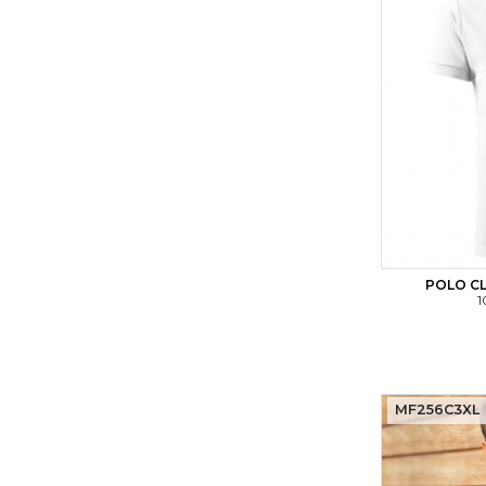
POLO CL
1
MF256C3XL