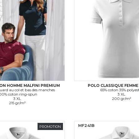
ON HOMME MALFINI PREMIUM
POLO CLASSIQUE FEMME 
uard au col et bas des manches
65% coton 35% polyes
00% coton ring-spun
3 XL
3 XL
200 gr/m²
215 gr/m²
MF241B
PROMOTION