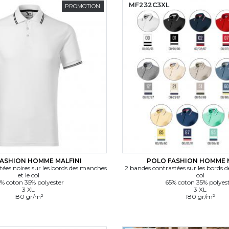
MF232C3XL
PROMOTION
ASHION HOMME MALFINI
POLO FASHION HOMME 
tées noires sur les bords des manches
2 bandes contrastées sur les bords 
et le col
col
% coton 35% polyester
65% coton 35% polyes
3 XL
3 XL
180 gr/m²
180 gr/m²