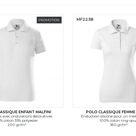
MF223B
PROMOTION
ASSIQUE ENFANT MALFINI
POLO CLASSIQUE FEMME 
s avec ondulations décoratives
Enduction silicone pour un meil
% coton 35% polyester
100% coton ring-sp
200 gr/m²
180 gr/m²