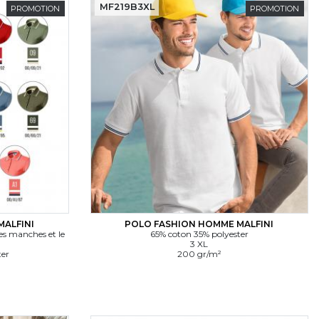
MF219B3XL
PROMOTION
PROMOTION
MALFINI
POLO FASHION HOMME MALFINI
des manches et le
65% coton 35% polyester
3 XL
ter
200 gr/m²