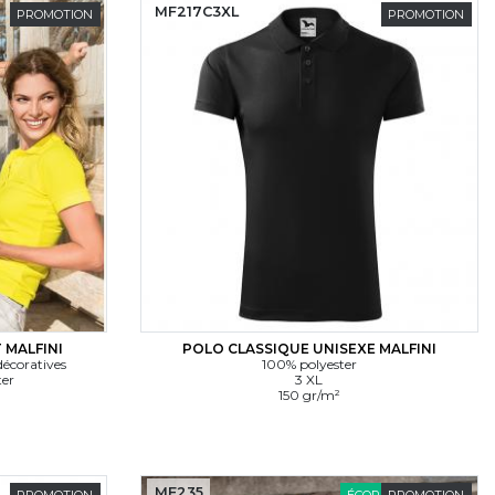
MF217C3XL
PROMOTION
PROMOTION
 MALFINI
POLO CLASSIQUE UNISEXE MALFINI
décoratives
100% polyester
ter
3 XL
150 gr/m²
MF235
PROMOTION
ÉCORESPONSABLE
PROMOTION