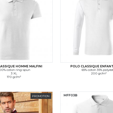
ASSIQUE HOMME MALFINI
POLO CLASSIQUE ENFANT
00% coton ring-spun
65% coton 35% polyes
3 XL
200 gr/m²
170 gr/m²
MFF03B
PROMOTION