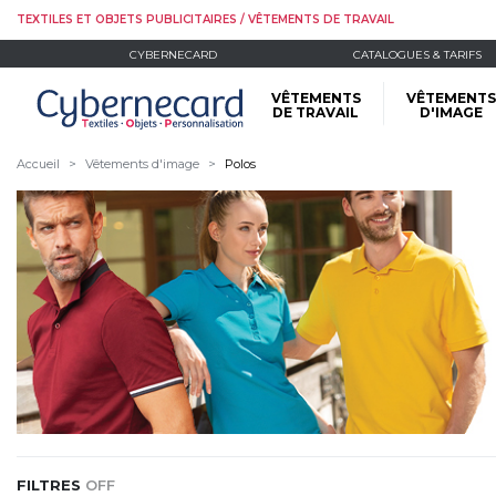
TEXTILES ET OBJETS PUBLICITAIRES / VÊTEMENTS DE TRAVAIL
CYBERNECARD
CATALOGUES & TARIFS
VÊTEMENTS
VÊTEMENTS
DE TRAVAIL
D'IMAGE
Accueil
Vêtements d'image
Polos
FILTRES