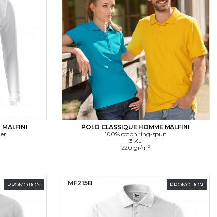
 MALFINI
POLO CLASSIQUE HOMME MALFINI
ter
100% coton ring-spun
3 XL
220 gr/m²
MF215B
PROMOTION
PROMOTION