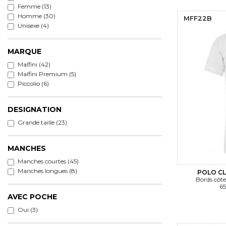
Femme (13)
Homme (30)
MFF22B
Unisexe (4)
MARQUE
Malfini (42)
Malfini Premium (5)
Piccolio (6)
DESIGNATION
Grande taille (23)
MANCHES
Manches courtes (45)
Manches longues (8)
POLO CL
Bords côte
65
AVEC POCHE
Oui (3)