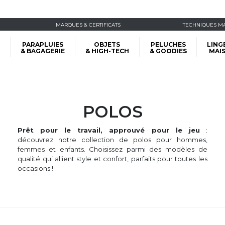
MARQUES & CERTIFICATS
TECHNIQUES M
PARAPLUIES
OBJETS
PELUCHES
LING
& BAGAGERIE
& HIGH-TECH
& GOODIES
MAI
POLOS
Prêt pour le travail, approuvé pour le jeu
:
découvrez notre collection de polos pour hommes,
femmes et enfants. Choisissez parmi des modèles de
qualité qui allient style et confort, parfaits pour toutes les
occasions !