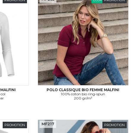
MALFINI
POLO CLASSIQUE BIO FEMME MALFINI
 col
100% coton bio ring-spun
ter
200 gr/m²
MF217
PROMOTION
PROMOTION