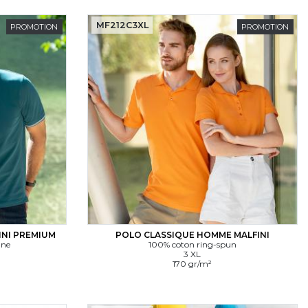
MF212C3XL
PROMOTION
PROMOTION
INI PREMIUM
POLO CLASSIQUE HOMME MALFINI
nne
100% coton ring-spun
3 XL
170 gr/m²