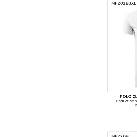
MF202B3XL
POLO CL
Enduction s
1
MF220B